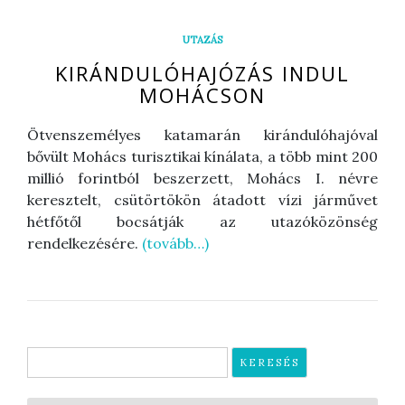
UTAZÁS
KIRÁNDULÓHAJÓZÁS INDUL
MOHÁCSON
Ötvenszemélyes katamarán kirándulóhajóval
bővült Mohács turisztikai kínálata, a több mint 200
millió forintból beszerzett, Mohács I. névre
keresztelt, csütörtökön átadott vízi járművet
hétfőtől bocsátják az utazóközönség
rendelkezésére.
(tovább…)
Keresés: