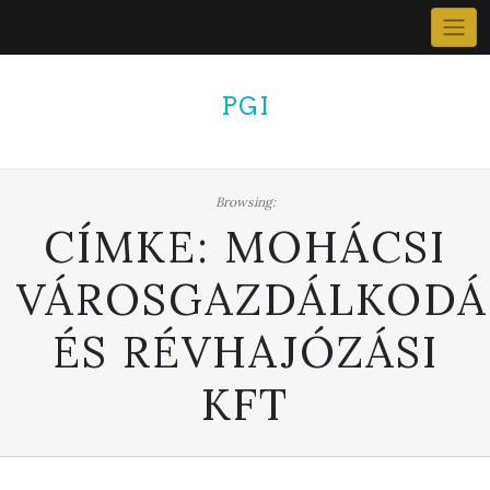
Skip
to
content
PGI
Browsing:
CÍMKE:
MOHÁCSI
VÁROSGAZDÁLKODÁ
ÉS RÉVHAJÓZÁSI
KFT