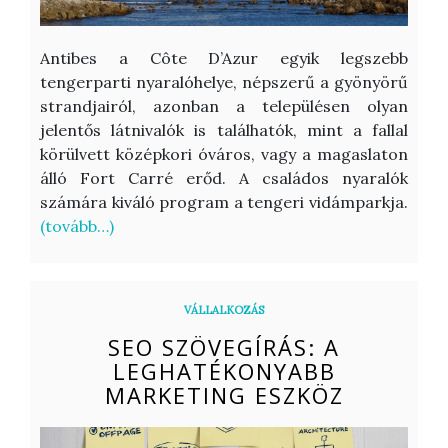
Antibes a Côte D’Azur egyik legszebb
tengerparti nyaralóhelye, népszerű a gyönyörű
strandjairól, azonban a településen olyan
jelentős látnivalók is találhatók, mint a fallal
körülvett középkori óváros, vagy a magaslaton
álló Fort Carré erőd. A családos nyaralók
számára kiváló program a tengeri vidámparkja.
(tovább…)
VÁLLALKOZÁS
SEO SZÖVEGÍRÁS: A
LEGHATÉKONYABB
MARKETING ESZKÖZ