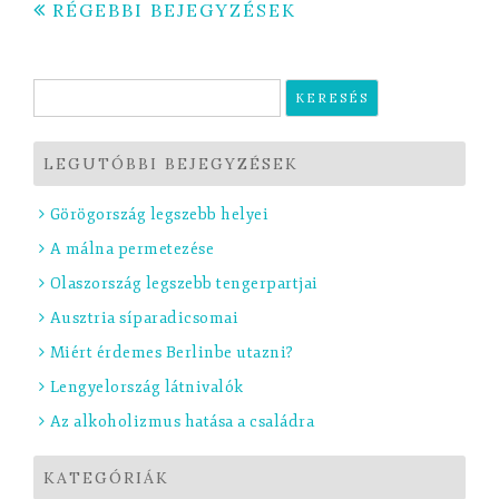
Bejegyzés
RÉGEBBI BEJEGYZÉSEK
navigáció
Keresés:
LEGUTÓBBI BEJEGYZÉSEK
Görögország legszebb helyei
A málna permetezése
Olaszország legszebb tengerpartjai
Ausztria síparadicsomai
Miért érdemes Berlinbe utazni?
Lengyelország látnivalók
Az alkoholizmus hatása a családra
KATEGÓRIÁK