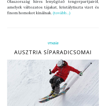
Olaszország híres lenyűgöző tengerpartjairól,
amelyek változatos tájakat, kristálytiszta vizet és
finom homokot kínálnak.
(tovább…)
UTAZÁS
AUSZTRIA SÍPARADICSOMAI