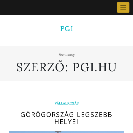
Skip
to
content
PGI
Browsing:
SZERZŐ:
PGI.HU
VÁLLALKOZÁS
GÖRÖGORSZÁG LEGSZEBB
HELYEI