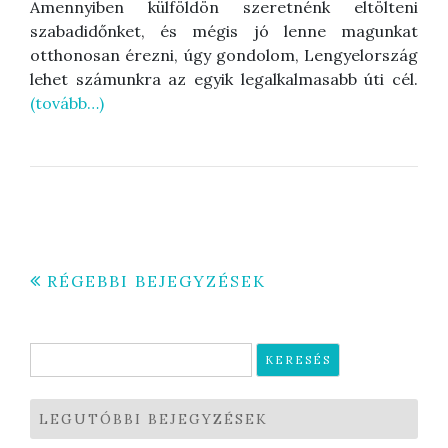
Amennyiben külföldön szeretnénk eltölteni
szabadidőnket, és mégis jó lenne magunkat
otthonosan érezni, úgy gondolom, Lengyelország
lehet számunkra az egyik legalkalmasabb úti cél.
(tovább…)
Bejegyzés
RÉGEBBI BEJEGYZÉSEK
navigáció
Keresés:
LEGUTÓBBI BEJEGYZÉSEK