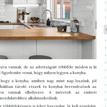
ozva vannak, de az adottságait többféle módon is ki
l figyelembe venni, hogy milyen legyen a konyha.
hogy a konyha, amiben nap, mint nap leszünk, jól
hákban tároló részek és konyhai berendezések az
ében vannak elhelyezve. A méretek az emberi
mozdulatokhoz alkalmazkodnak.
 többféleképpen is lehet használni. Át kell gondolni,