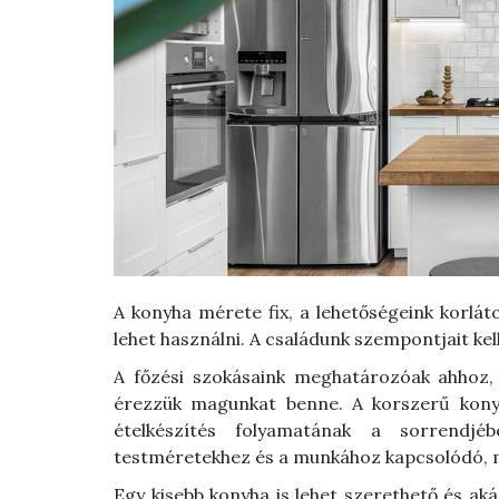
A konyha mérete fix, a lehetőségeink korlát
lehet használni. A családunk szempontjait kel
A főzési szokásaink meghatározóak ahhoz, 
érezzük magunkat benne. A korszerű kony
ételkészítés folyamatának a sorrendj
testméretekhez és a munkához kapcsolódó, 
Egy kisebb konyha is lehet szerethető és akár