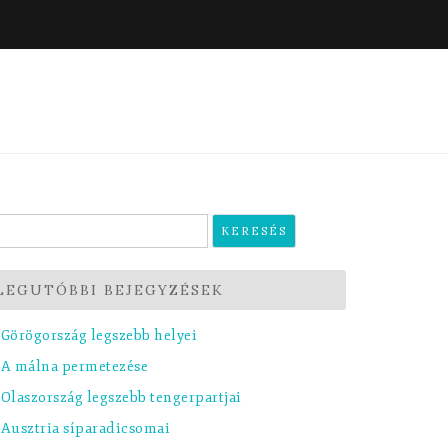
eresés:
LEGUTÓBBI BEJEGYZÉSEK
Görögország legszebb helyei
A málna permetezése
Olaszország legszebb tengerpartjai
Ausztria síparadicsomai