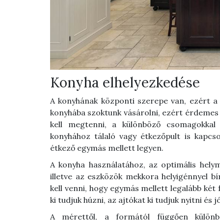
Konyha elhelyezkedése
A konyhának központi szerepe van, ezért a
konyhába szoktunk vásárolni, ezért érdemes a
kell megtenni, a különböző csomagokkal
konyhához tálaló vagy étkezőpult is kapcs
étkező egymás mellett legyen.
A konyha használatához, az optimális helym
illetve az eszközök mekkora helyigénnyel b
kell venni, hogy egymás mellett legalább két
ki tudjuk húzni, az ajtókat ki tudjuk nyitni és
A mérettől, a formától függően külön