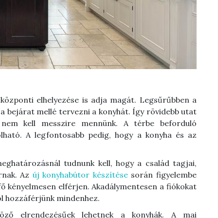
 központi elhelyezése is adja magát. Legsűrűbben a
 bejárat mellé tervezni a konyhát. Így rövidebb utat
 nem kell messzire mennünk. A térbe beforduló
olható. A legfontosabb pedig, hogy a konyha és az
eghatározásnál tudnunk kell, hogy a család tagjai,
írnak. Az
új konyhabútor készítése
során figyelembe
 fő kényelmesen elférjen. Akadálymentesen a fiókokat
 jól hozzáférjünk mindenhez.
böző elrendezésűek lehetnek a konyhák. A mai