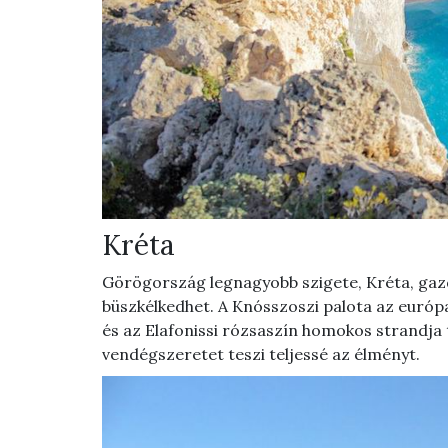
Kréta
Görögország legnagyobb szigete, Kréta, gazd
büszkélkedhet. A Knósszoszi palota az európai
és az Elafonissi rózsaszín homokos strandja 
vendégszeretet teszi teljessé az élményt.