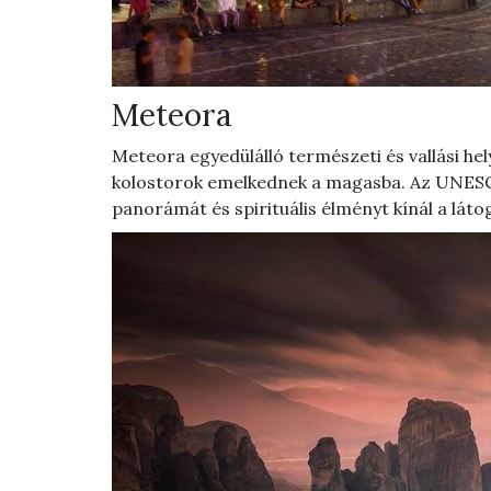
Meteora
Meteora egyedülálló természeti és vallási hel
kolostorok emelkednek a magasba. Az UNESC
panorámát és spirituális élményt kínál a láto