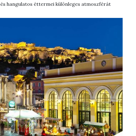
i és hangulatos éttermei különleges atmoszférát