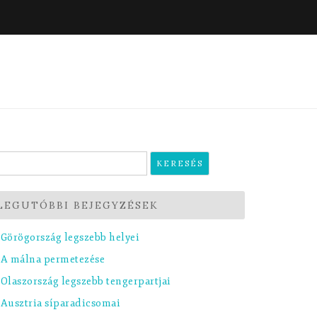
eresés:
LEGUTÓBBI BEJEGYZÉSEK
Görögország legszebb helyei
A málna permetezése
Olaszország legszebb tengerpartjai
Ausztria síparadicsomai