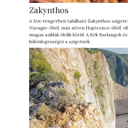
Zakynthos
A Jón-tengerben található Zakynthos szigete
Navagio-öböl, más néven Hajóroncs-öböl, vil
magas sziklák ölelik körül. A Kék Barlangok é
különlegességei a szigetnek.