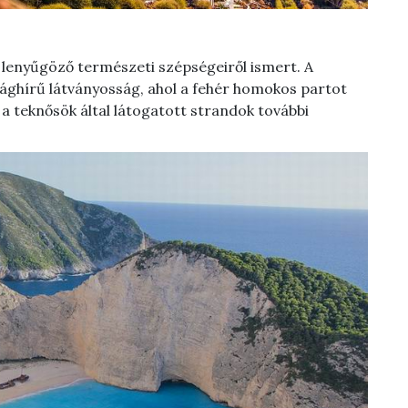
 lenyűgöző természeti szépségeiről ismert. A
ághírű látványosság, ahol a fehér homokos partot
s a teknősök által látogatott strandok további