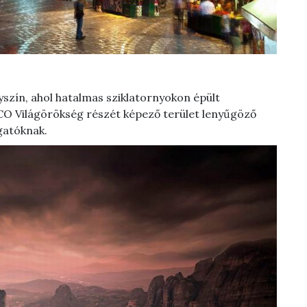
yszín, ahol hatalmas sziklatornyokon épült
O Világörökség részét képező terület lenyűgöző
gatóknak.