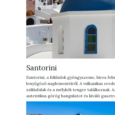
Santorini
Santorini, a Kikládok gyöngyszeme, híres feh
lenyűgöző naplementéiről. A vulkanikus erede
sziklafalak és a mélykék tenger találkoznak. 
autentikus görög hangulatot és kiváló gaszt