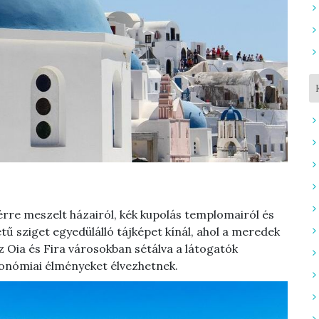
érre meszelt házairól, kék kupolás templomairól és
tű sziget egyedülálló tájképet kínál, ahol a meredek
Az Oia és Fira városokban sétálva a látogatók
ronómiai élményeket élvezhetnek.