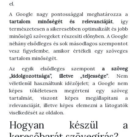
el.
A Google nagy pontossággal meghatározza a
tartalom minőségét és relevanciáját
, így
természetesen a sikeresebben optimalizált és jobb
minőségű szövegeket részesíti előnyben. A Google
néhány elsődleges és sok másodlagos szempontot
vesz figyelembe, amikor értékeli egy szöveges
tartalom minőségét.
Az egyik elsődleges szempont
a szöveg
„kidolgozottsága”, illetve „teljessége”
. Nem
véletlenül használtunk idézőjelet; a Google nem
képes tökéletesen megérteni egy szöveg
tartalmát, viszont képes megállapítani a
relevanciáját, illetve képes elemezni a látogatók
viselkedését az oldalon.
Hogyan készül a
keresőbarát szövegírás?