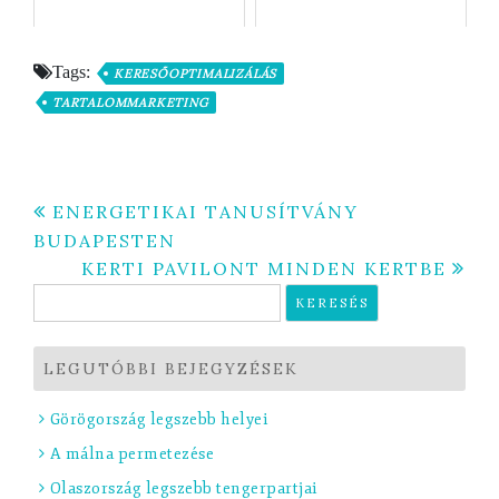
Tags:
KERESŐOPTIMALIZÁLÁS
TARTALOMMARKETING
Bejegyzés
ENERGETIKAI TANUSÍTVÁNY
BUDAPESTEN
navigáció
KERTI PAVILONT MINDEN KERTBE
Keresés:
LEGUTÓBBI BEJEGYZÉSEK
Görögország legszebb helyei
A málna permetezése
Olaszország legszebb tengerpartjai